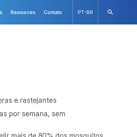
a
Resources
Contato
PT-BR
ras e rastejantes
ias por semana, sem
lir mais de 80% dos mosquitos