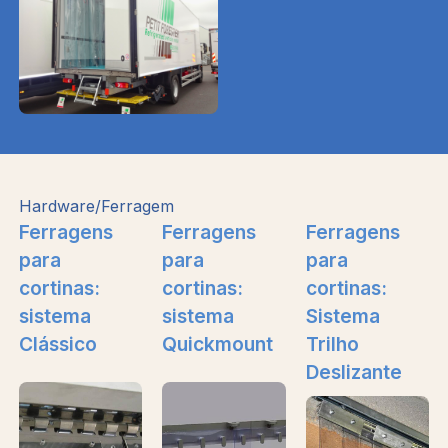
Hardware/Ferragem
Ferragens
Ferragens
Ferragens
para
para
para
cortinas:
cortinas:
cortinas:
sistema
sistema
Sistema
Clássico
Quickmount
Trilho
Deslizante