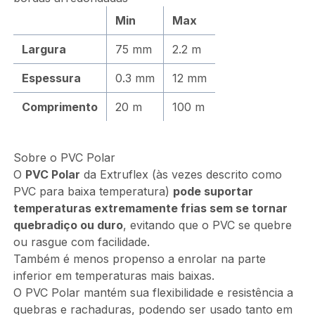
Min
Max
Largura
75 mm
2.2 m
Espessura
0.3 mm
12 mm
Comprimento
20 m
100 m
Sobre o PVC Polar
O
PVC Polar
da Extruflex (às vezes descrito como
PVC para baixa temperatura)
pode suportar
temperaturas extremamente frias sem se tornar
quebradiço ou duro
, evitando que o PVC se quebre
ou rasgue com facilidade.
Também é menos propenso a enrolar na parte
inferior em temperaturas mais baixas.
O PVC Polar mantém sua flexibilidade e resistência a
quebras e rachaduras, podendo ser usado tanto em