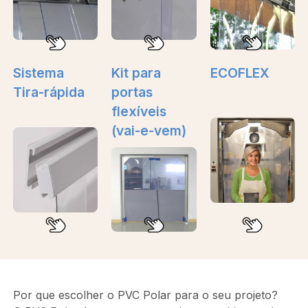
Sistema
Kit para
ECOFLEX
Tira-rápida
portas
flexíveis
(vai-e-vem)
Por que escolher o PVC Polar para o seu projeto?