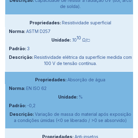
Capacidade de resistir à radiação UV (sol, arco
de solda).
Resistividade superficial
ASTM D257
10
.10
Ω/□
3
Resistividade elétrica da superfície medida com
100 V de tensão contínua.
Absorção de água
EN ISO 62
%
-0,2
Variação de massa do material após exposição
a condições úmidas (<0 se liberado / >0 se absorvido)
Anti-insetos