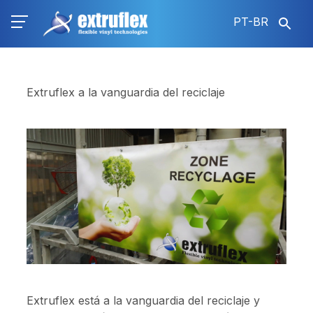
Pular
PT-BR
para
o
conteúdo
principal
Extruflex a la vanguardia del reciclaje
Extruflex está a la vanguardia del reciclaje y