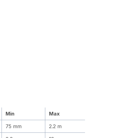
Min
Max
75 mm
2.2 m