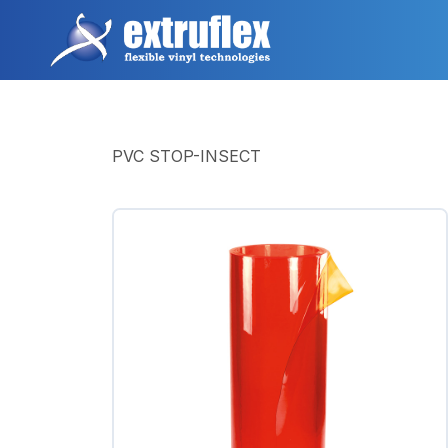
Pular
para
o
conteúdo
principal
PVC STOP-INSECT