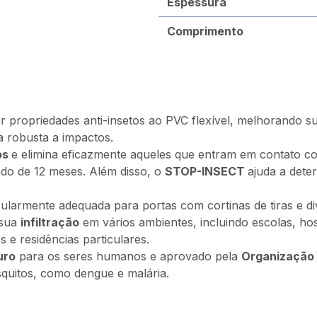
Espessura
Comprimento
r propriedades anti-insetos ao PVC flexível, melhorando su
cia robusta a impactos.
os
e elimina eficazmente aqueles que entram em contato 
do de 12 meses. Além disso, o
STOP-INSECT
ajuda a dete
armente adequada para portas com cortinas de tiras e divi
sua
infiltração
em vários ambientes, incluindo escolas, hosp
os e residências particulares.
uro
para os seres humanos e aprovado pela
Organização
quitos, como dengue e malária.