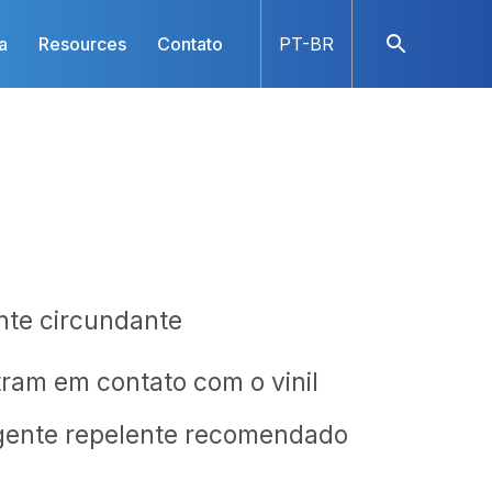
a
Resources
Contato
PT-BR
nte circundante
ram em contato com o vinil
gente repelente recomendado