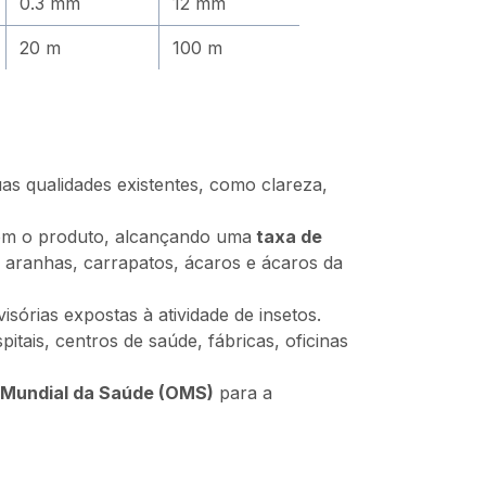
0.3 mm
12 mm
20 m
100 m
as qualidades existentes, como clareza,
com o produto, alcançando uma
taxa de
r aranhas, carrapatos, ácaros e ácaros da
sórias expostas à atividade de insetos.
itais, centros de saúde, fábricas, oficinas
 Mundial da Saúde (OMS)
para a