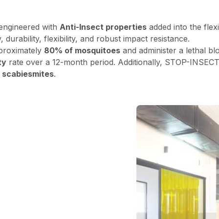
engineered with
Anti-Insect properties
added into the flex
y, durability, flexibility, and robust impact resistance.
roximately
80% of mosquitoes
and administer a lethal bl
ty
rate over a 12-month period. Additionally, STOP-INSECT 
d
scabies
mites
.