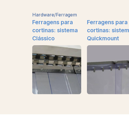
Hardware/Ferragem
Ferragens para
Ferragens para
cortinas: sistema
cortinas: siste
Clássico
Quickmount