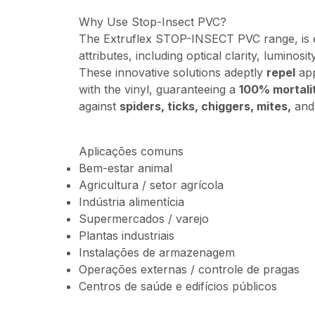
Why Use
Stop-Insect
PVC?
The Extruflex STOP-INSECT PVC range, is 
attributes, including optical clarity, luminosit
These innovative solutions adeptly
repel
app
with the vinyl, guaranteeing a
100% mortali
against
spiders, ticks, chiggers, mites,
an
Aplicações comuns
Bem-estar animal
Agricultura / setor agrícola
Indústria alimentícia
Supermercados / varejo
Plantas industriais
Instalações de armazenagem
Operações externas / controle de pragas
Centros de saúde e edifícios públicos