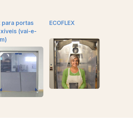
t para portas
ECOFLEX
exíveis (vai-e-
m)