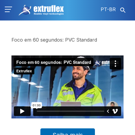
Pular
PT-BR
para
o
conteúdo
principal
Foco em 60 segundos: PVC Standard