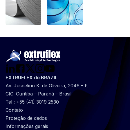
EXTRUFLEX do BRAZIL
Av. Juscelino K. de Oliveira, 2046 – F,
CIC. Curitiba – Paraná – Brasil
Tel :
+55 (41) 3019 2530
@
Contato
Footer
Proteção de dados
infos
Informações gerais