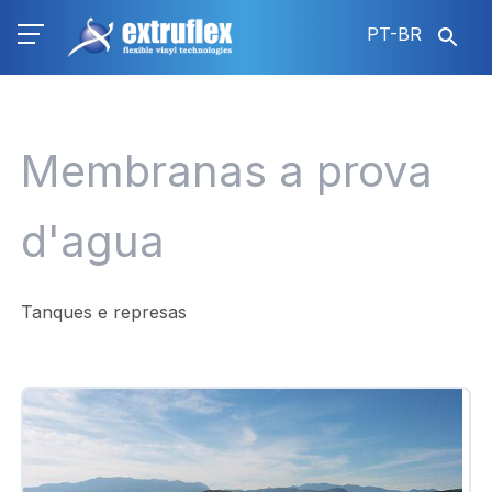
Pular
PT-BR
para
o
conteúdo
principal
Membranas a prova
d'agua
Tanques e represas