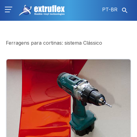
Pular
PT-BR
para
o
conteúdo
principal
Ferragens para cortinas: sistema Clássico