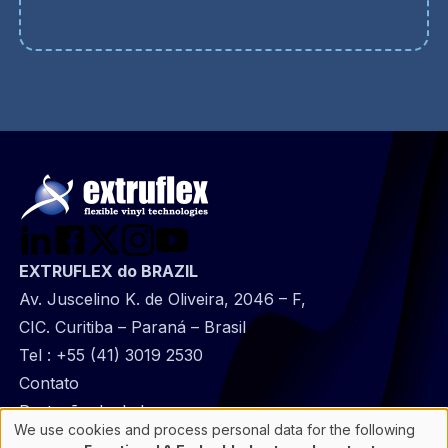
EXTRUFLEX do BRAZIL
Av. Juscelino K. de Oliveira, 2046 – F,
CIC. Curitiba – Paraná – Brasil
Tel :
+55 (41) 3019 2530
@
Contato
Footer
Proteção de dados
We use cookies and process personal data for the following
infos
Informações gerais
Use