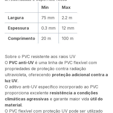
Min
Max
Largura
75 mm
2.2 m
Espessura
0.3 mm
12 mm
Comprimento
20 m
100 m
Sobre o PVC resistente aos raios UV
O
PVC anti-UV
é uma linha de PVC flexível com
propriedades de proteção contra radiação
ultravioleta, oferecendo
proteção adicional contra a
luz UV
.
O aditivo anti-UV específico incorporado ao PVC
proporciona excelente
resistência a condições
climáticas agressivas
e garante maior vida
útil do
material
.
O PVC flexível com proteção UV pode ser utilizado