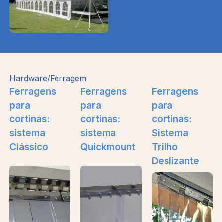
Hardware/Ferragem
Ferragens
Ferragens
Ferragens
para
para
para
cortinas:
cortinas:
cortinas:
sistema
sistema
Sistema
Clássico
Quickmount
Trilho
Deslizante