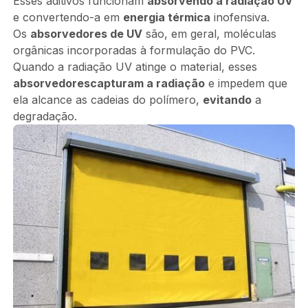
Esses aditivos funcionam
absorvendo a radiação UV
e convertendo-a em
energia térmica
inofensiva.
Os
absorvedores de UV
são, em geral, moléculas
orgânicas incorporadas à formulação do PVC.
Quando a radiação UV atinge o material, esses
absorvedores
capturam a radiação
e impedem que
ela alcance as cadeias do polímero,
evitando
a
degradação.