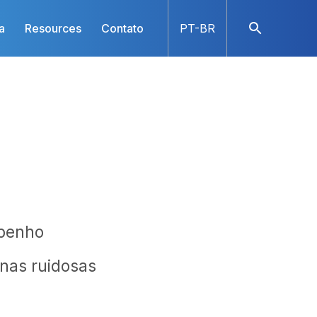
a
Resources
Contato
PT-BR
mpenho
onas ruidosas