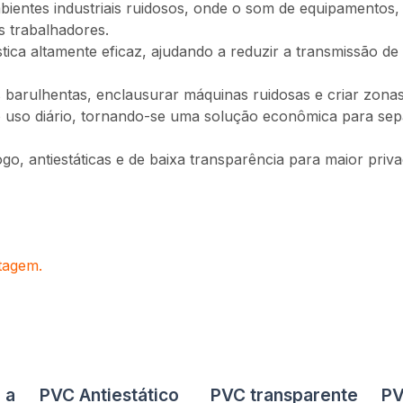
ientes industriais ruidosos, onde o som de equipamentos, 
s trabalhadores.
tica altamente eficaz, ajudando a reduzir a transmissão 
as barulhentas, enclausurar máquinas ruidosas e criar zonas
 do uso diário, tornando-se uma solução econômica para se
o, antiestáticas e de baixa transparência para maior priva
tagem.
 a
PVC Antiestático
PVC transparente
PV