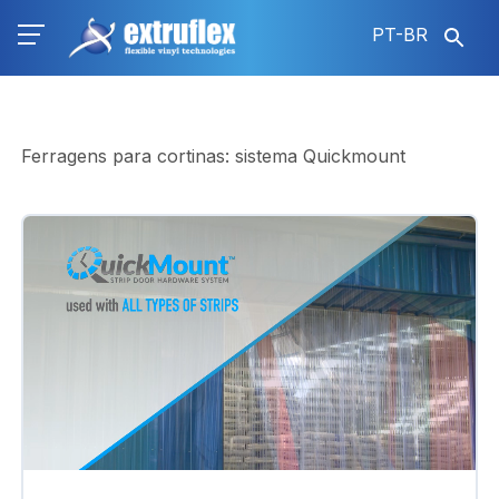
Pular
PT-BR
para
o
conteúdo
principal
Ferragens para cortinas: sistema Quickmount
Arquivo
de
vídeo