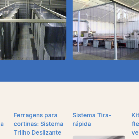
Ferragens para
Sistema Tira-
Ki
ma
cortinas: Sistema
rápida
fl
Trilho Deslizante
ve