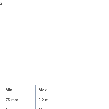
s
Min
Max
75 mm
2.2 m