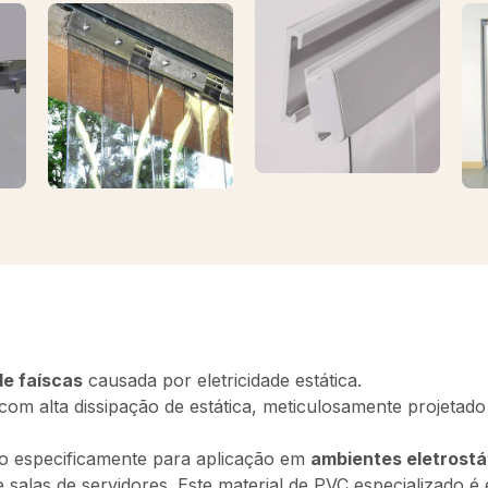
de faíscas
causada por eletricidade estática.
om alta dissipação de estática, meticulosamente projetado 
ido especificamente para aplicação em
ambientes eletrostá
salas de servidores. Este material de PVC especializado é