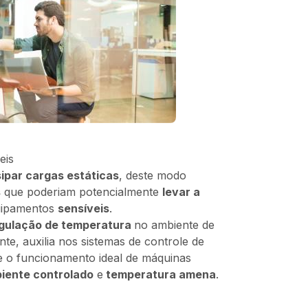
eis
sipar cargas estáticas
, deste modo
s
que poderiam potencialmente
levar a
uipamentos
sensíveis
.
gulação de temperatura
no ambiente de
te, auxilia nos sistemas de controle de
e o funcionamento ideal de máquinas
ente controlado
e
temperatura amena
.