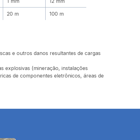
1 mm
12 mm
20 m
100 m
aíscas e outros danos resultantes de cargas
as explosivas (mineração, instalações
fábricas de componentes eletrônicos, áreas de