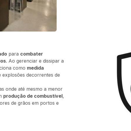
zado
para
combater
ios
. Ao gerenciar e dissipar a
funciona como
medida
 explosões decorrentes de
rias onde até mesmo a menor
em
produção de combustível
,
ores de grãos em portos e