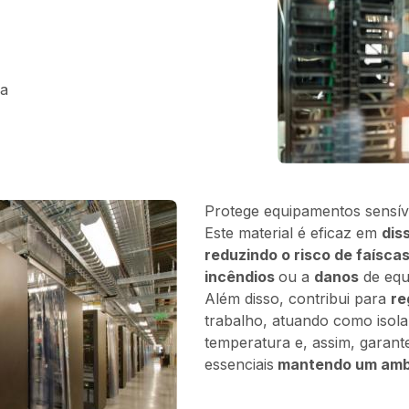
ca
Protege equipamentos sensív
Este material é eficaz em
dis
reduzindo o risco de faísca
incêndios
ou a
danos
de eq
Além disso, contribui para
re
trabalho, atuando como isolan
temperatura e, assim, garant
essenciais
mantendo um ambi