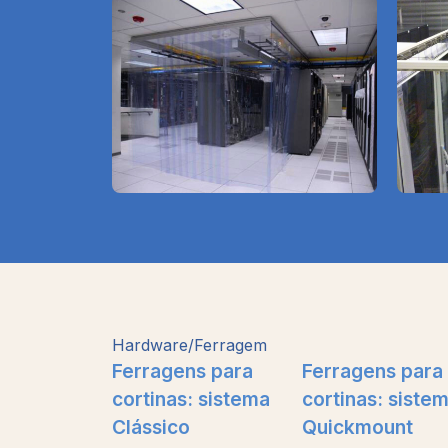
Hardware/Ferragem
Ferragens para
Ferragens para
cortinas: sistema
cortinas: siste
Clássico
Quickmount