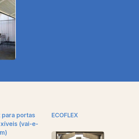
t para portas
ECOFLEX
exíveis (vai-e-
m)