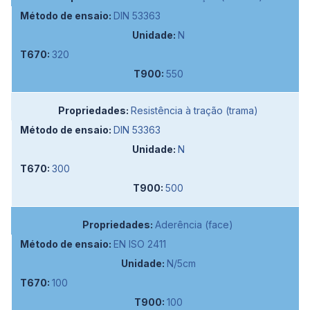
DIN 53363
N
320
550
Resistência à tração (trama)
DIN 53363
N
300
500
Aderência (face)
EN ISO 2411
N/5cm
100
100