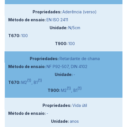
Aderência (verso)
EN ISO 2411
N/5cm
100
100
Retardante de chama
NF P92-507, DIN 4102
-
(1)
(1)
M2
, B1
(1)
(1)
M2
, B1
Vida útil
-
anos