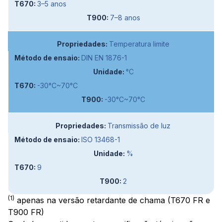
3–5 anos
7–8 anos
Temperatura limite
DIN EN 1876-1
°C
-30°C~70°C
-30°C~70°C
Transmissão de luz
ISO 13468-1
%
9
2
(1)
apenas na versão retardante de chama (T670 FR e
T900 FR)