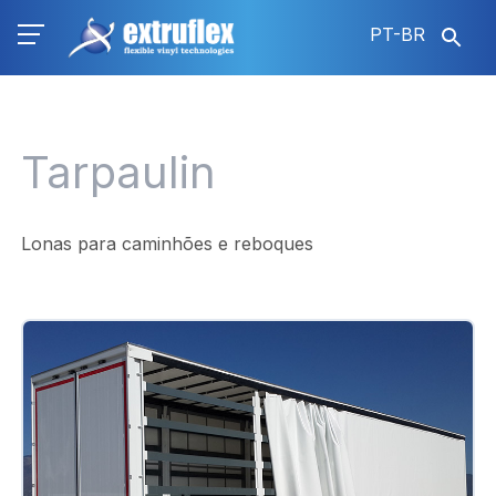
Pular
PT-BR
para
o
conteúdo
principal
Tarpaulin
Lonas para caminhões e reboques