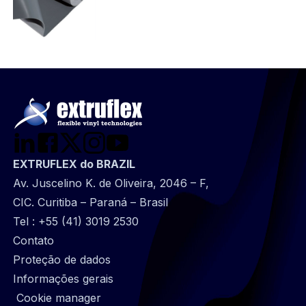
EXTRUFLEX do BRAZIL
Av. Juscelino K. de Oliveira, 2046 – F,
CIC. Curitiba – Paraná – Brasil
Tel :
+55 (41) 3019 2530
@
Contato
Footer
Proteção de dados
infos
Informações gerais
Cookie manager