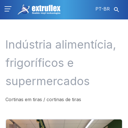
Pular
PT-BR
para
o
conteúdo
principal
Indústria alimentícia,
frigoríficos e
supermercados
Cortinas em tiras / cortinas de tiras