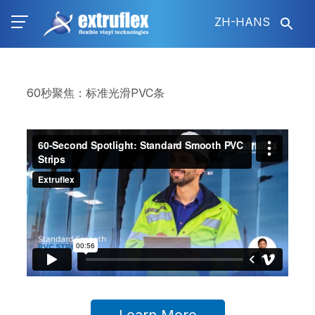
跳
ZH-HANS
转
到
主
要
内
60秒聚焦：标准光滑PVC条
容