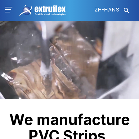
跳
ZH-HANS
转
到
视
主
频
要
文
内
件
容
We manufacture
PVC Strips,