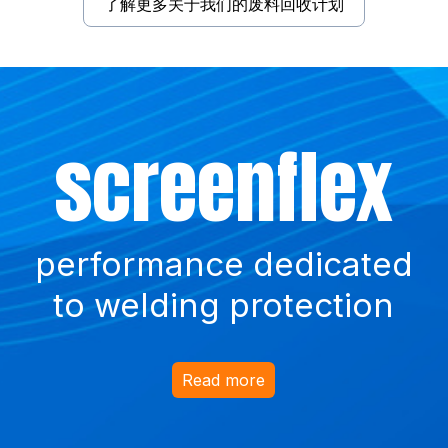
了解更多关于我们的废料回收计划
Did
Such
screenflex
ballistiflex
you
a waste !
know?
performance dedicated
anti-return curtains
to welding protection
for bullet traps
Read more
Read more