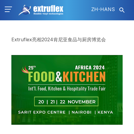
跳
ZH-HANS
转
到
主
要
内
Extruflex亮相2024肯尼亚食品与厨房博览会
容