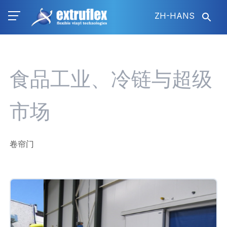
跳
ZH-HANS
转
到
主
要
内
食品工业、冷链与超级
容
市场
卷帘门