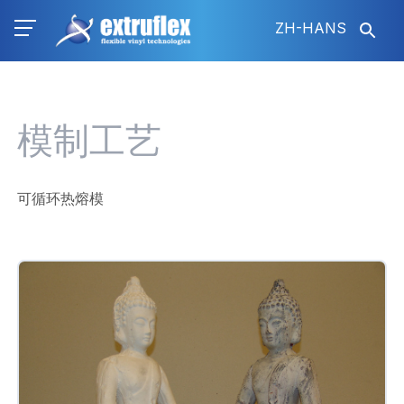
跳
ZH-HANS
转
到
主
要
内
模制工艺
容
可循环热熔模