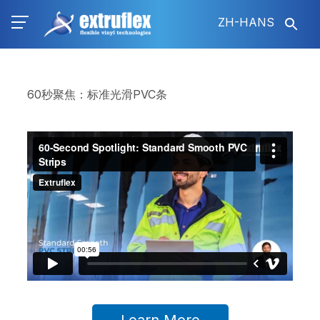
跳
ZH-HANS
转
到
主
要
内
60秒聚焦：标准光滑PVC条
容