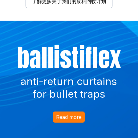
了解更多关于我们的废料回收计划
Did
Such
ballistiflex
you
a waste !
know?
anti-return curtains
for bullet traps
Read more