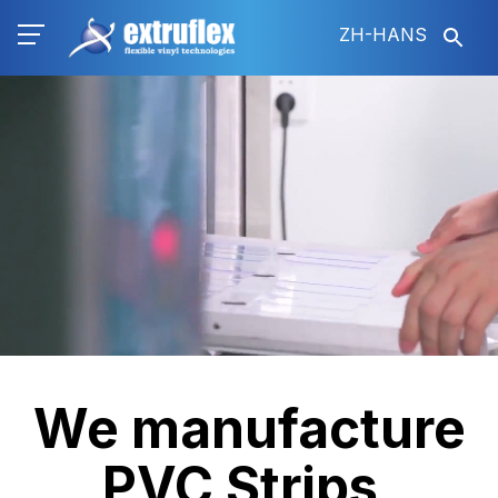
跳
ZH-HANS
转
到
视
主
频
要
文
内
件
容
We manufacture
PVC Strips,