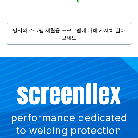
당사의 스크랩 재활용 프로그램에 대해 자세히 알아
보세요
Did
Such
ballistiflex
you
a waste !
know?
anti-return curtains
for bullet traps