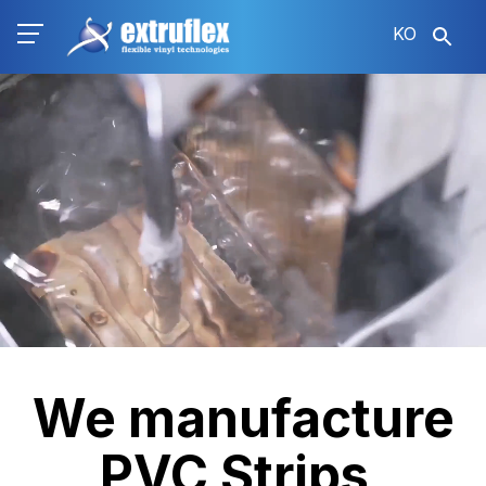
주
KO
요
콘
Video
텐
file
츠
로
건
너
뛰
기
We manufacture
PVC Strips,