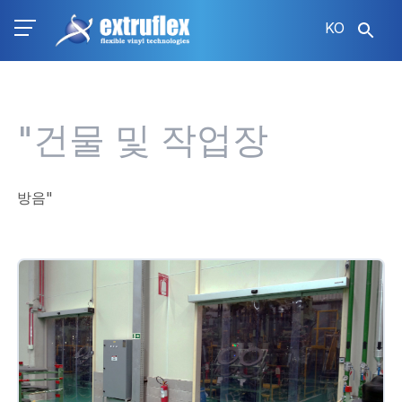
주
KO
요
콘
텐
츠
로
"건물 및 작업장
건
너
뛰
방음"
기