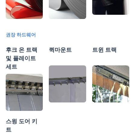
권장 하드웨어
후크 온 트랙
퀵마운트
트윈 트랙
및 플레이트
세트
스윙 도어 키
트