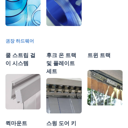
권장 하드웨어
쿨 스트립 걸
후크 온 트랙
트윈 트랙
이 시스템
및 플레이트
세트
퀵마운트
스윙 도어 키