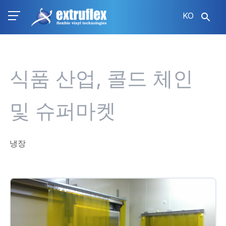
주
KO
요
콘
텐
츠
로
식품 산업, 콜드 체인
건
너
뛰
및 슈퍼마켓
기
냉장