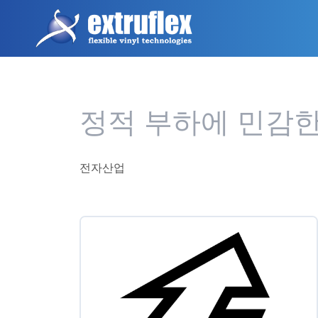
주
요
콘
텐
츠
로
건
정적 부하에 민감한
너
뛰
기
전자산업