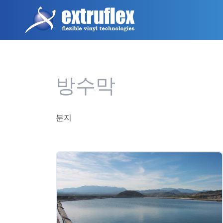
주
요
콘
텐
츠
로
건
방수막
너
뛰
기
분지