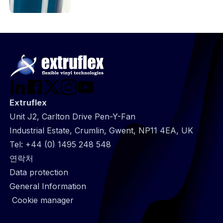
Extruflex
Unit J2, Carlton Drive Pen-Y-Fan
Industrial Estate, Crumlin, Gwent, NP11 4EA, UK
Tel:
+44 (0) 1495 248 548
@
연락처
Footer
Data protection
infos
General Information
Cookie manager