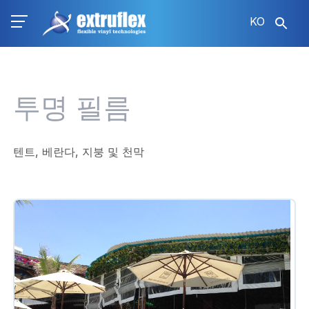
주
KO
요
콘
텐
츠
로
투명 필름
건
너
뛰
텐트, 베란다, 지붕 및 천막
기