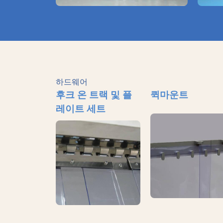
하드웨어
후크 온 트랙 및 플
퀵마운트
레이트 세트