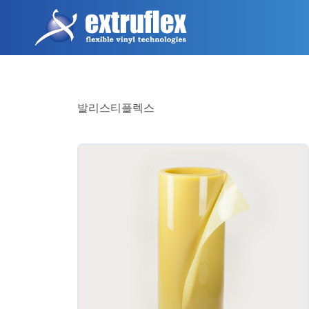
주
요
콘
텐
츠
로
건
발리스티플렉스
너
뛰
기