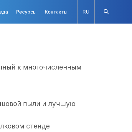
еда
Ресурсы
Контакты
RU
ечный к многочисленным
нцовой пыли и лучшую
елковом стенде