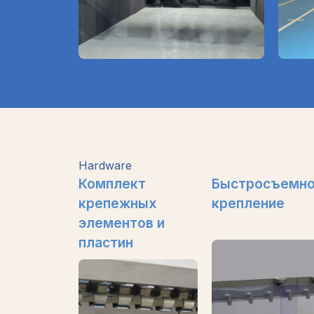
Hardware
Комплект
Быстросъемн
крепежных
крепление
элементов и
пластин