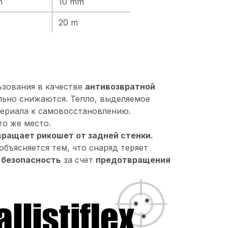
m
10 mm
20 m
ьзования в качестве
антивозвратной
ельно снижаются. Тепло, выделяемое
териала к самовосстановлению.
о же место.
ращает рикошет от задней стенки.
объясняется тем, что снаряд теряет
 безопасность
за счет
предотвращения