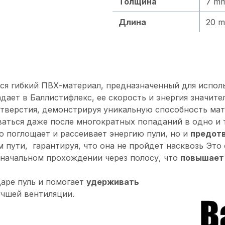
Толщина
7 m
Длина
20 m
ийся гибкий ПВХ-материал, предназначенный для испол
адает в Баллистифлекс, ее скорость и энергия значит
отверстия, демонстрируя уникальную способность ма
аться даже после многократных попаданий в одно и т
 поглощает и рассеивает энергию пули, но и
предотв
пути, гарантируя, что она не пройдет насквозь Это 
оначальном прохождении через полосу, что
повышает
аре пуль и помогает
удерживать
учшей вентиляции.