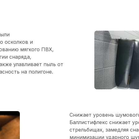
пыли
о осколков и
зованию мягкого ПВХ,
гии снаряда,
акже улавливает пыль от
асность на полигоне.
Снижает уровень шумового
Баллистифлекс снижает ур
стрельбищах, замедляя сна
минимизации ударного шум