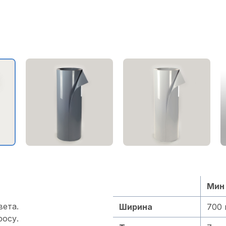
Мин
вета.
Ширина
700
росу.