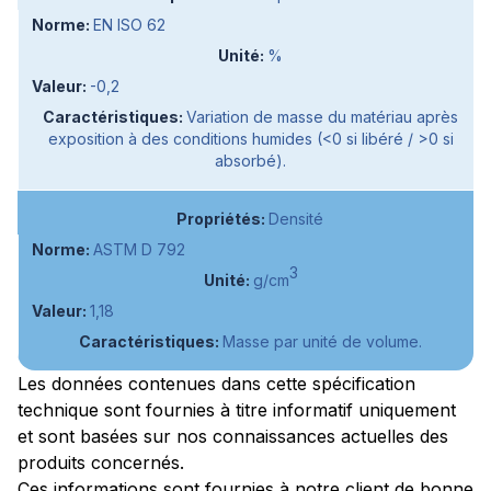
EN ISO 62
%
-0,2
Variation de masse du matériau après
exposition à des conditions humides (<0 si libéré / >0 si
absorbé).
Densité
ASTM D 792
3
g/cm
1,18
Masse par unité de volume.
Les données contenues dans cette spécification
technique sont fournies à titre informatif uniquement
et sont basées sur nos connaissances actuelles des
produits concernés.
Ces informations sont fournies à notre client de bonne