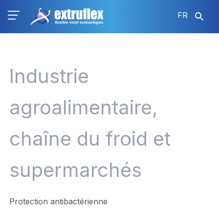
Aller
FR
au
contenu
principal
Industrie
agroalimentaire,
chaîne du froid et
supermarchés
Protection antibactérienne