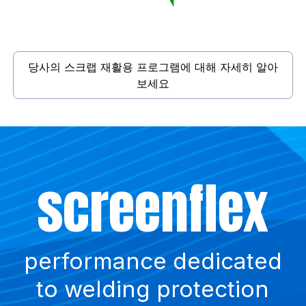
당사의 스크랩 재활용 프로그램에 대해 자세히 알아
보세요
Did
Such
screenflex
ballistiflex
you
a waste !
know?
performance dedicated
anti-return curtains
to welding protection
for bullet traps