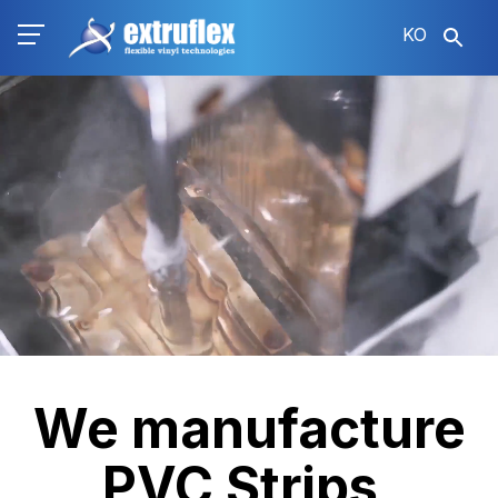
주
KO
요
콘
Video
텐
file
츠
로
건
너
뛰
기
We manufacture
PVC Strips,