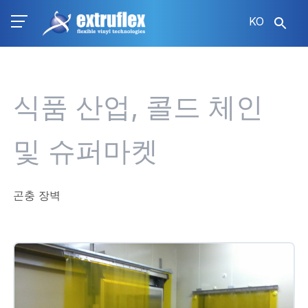
주
KO
요
콘
텐
츠
로
식품 산업, 콜드 체인
건
너
뛰
및 슈퍼마켓
기
곤충 장벽