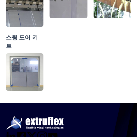
스윙 도어 키
트