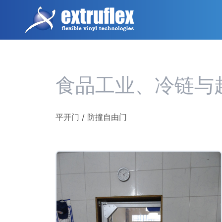
跳
转
到
主
要
内
容
食品工业、冷链与
平开门 / 防撞自由门