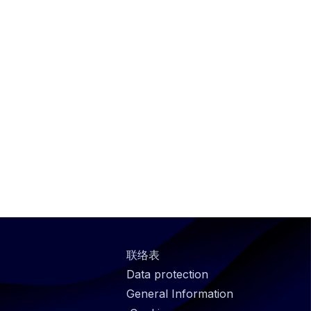
@
联络表
Footer
Data protection
infos
General Information