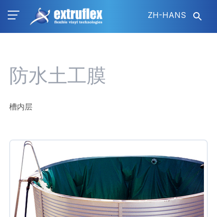
跳
ZH-HANS
转
到
主
要
内
防水土工膜
容
槽内层