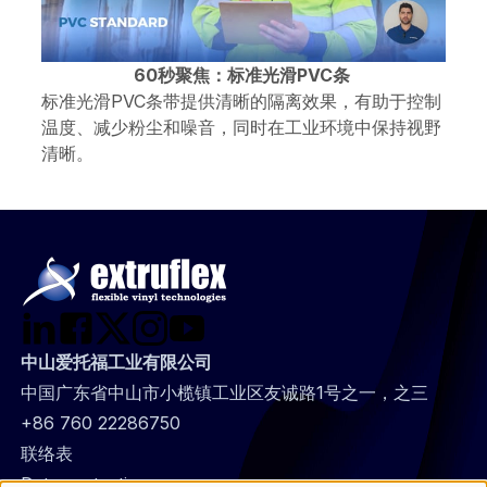
60秒聚焦：标准光滑PVC条
标准光滑PVC条带提供清晰的隔离效果，有助于控制
温度、减少粉尘和噪音，同时在工业环境中保持视野
清晰。
中山爱托福工业有限公司
中国广东省中山市小榄镇工业区友诚路1号之一，之三
+86 760 22286750
@
联络表
Footer
Data protection