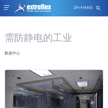
跳
ZH-HANS
转
到
主
要
内
需防静电的工业
容
数据中心