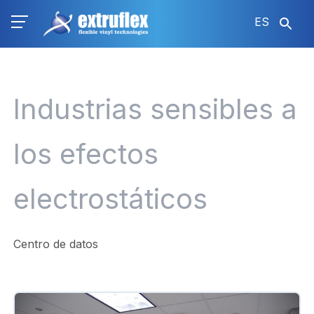
Pasar
ES
al
contenido
principal
Industrias sensibles a
los efectos
electrostáticos
Centro de datos