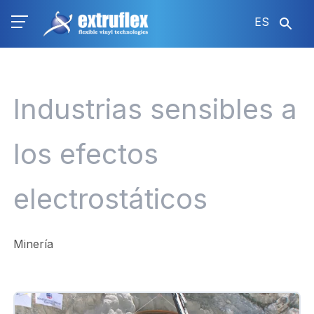
Pasar
ES
al
contenido
principal
Industrias sensibles a
los efectos
electrostáticos
Minería