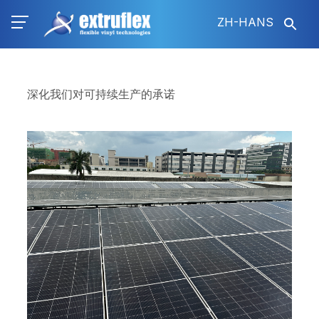
跳
ZH-HANS
转
到
主
要
内
深化我们对可持续生产的承诺
容