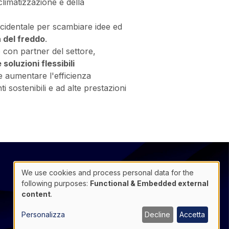
climatizzazione e della
occidentale per scambiare idee ed
a del freddo
.
o con partner del settore,
e soluzioni flessibili
 e aumentare l'efficienza
 sostenibili e ad alte prestazioni
@
Contatto
We use cookies and process personal data for the
Use
following purposes:
Functional & Embedded external
Footer
Data protection
of
content
.
infos
General Information
personal
data
Cookie manager
Personalizza
Decline
Accetta
and