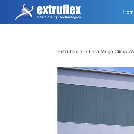
Salta
al
Hom
contenuto
principale
Extruflex alla fiera Mega Clima 