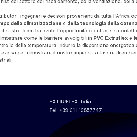
nisti del settore del riscaldamento, della ventilazione, della 
tributori, ingegneri e decisori provenienti da tutta l'Africa 
mpo della climatizzazione
e
della tecnologia della caten
, il nostro team ha avuto l'opportunità di entrare in contatt
 dimostrare come le barriere avvolgibili in
PVC Extruflex
e
l
ntrollo della temperatura, ridurre la dispersione energetica
eziosa per dimostrare il nostro impegno a favore di ambienti
riali.
EXTRUFLEX Italia
Tel:
+39 011 19857747