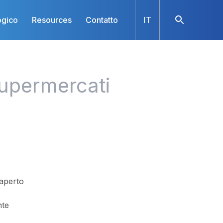
ogico
Resources
Contatto
IT
supermercati
aperto
nte