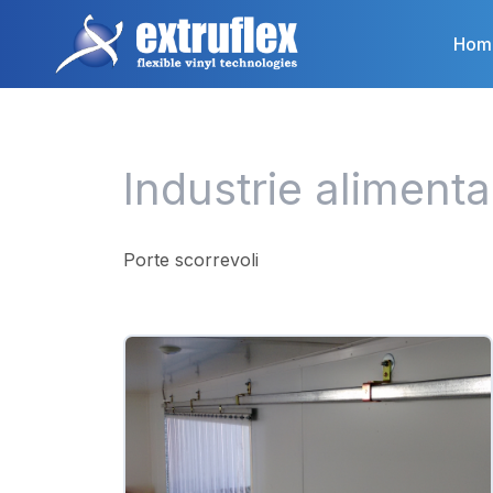
Salta
al
Hom
contenuto
principale
Industrie alimenta
Porte scorrevoli