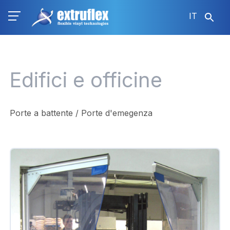
Salta
IT
al
contenuto
principale
Edifici e officine
Porte a battente / Porte d'emegenza