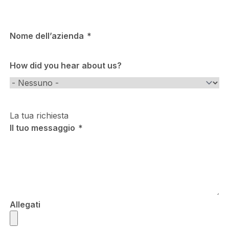
Nome dell’azienda
How did you hear about us?
How
did
you
La tua richiesta
hear
Il tuo messaggio
about
us?
Allegati