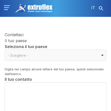
Salta
IT
al
contenuto
principale
Contattaci
Il tuo paese
Seleziona il tuo paese
Seleziona
- Scegliere -
il
tuo
Digita nel campo alcune lettere del tuo paese, quindi selezionalo
paese
dall’elenco.
Il tuo contatto