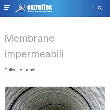
Salta
IT
al
contenuto
principale
Membrane
impermeabili
Gallerie e tunnel