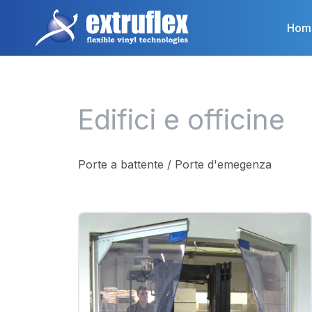
Salta
al
Hom
contenuto
principale
Edifici e officine
Porte a battente / Porte d'emegenza