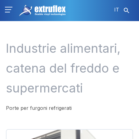
Salta
IT
al
contenuto
principale
Industrie alimentari,
catena del freddo e
supermercati
Porte per furgoni refrigerati