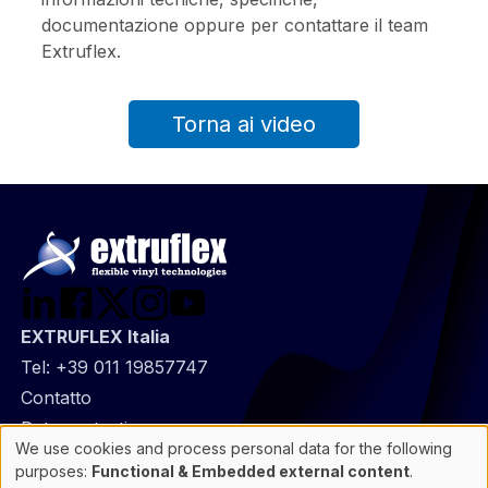
documentazione oppure per contattare il team
Extruflex.
Torna ai video
EXTRUFLEX Italia
Tel:
+39 011 19857747
@
Contatto
Footer
Data protection
We use cookies and process personal data for the following
infos
General Information
Use
purposes:
Functional & Embedded external content
.
of