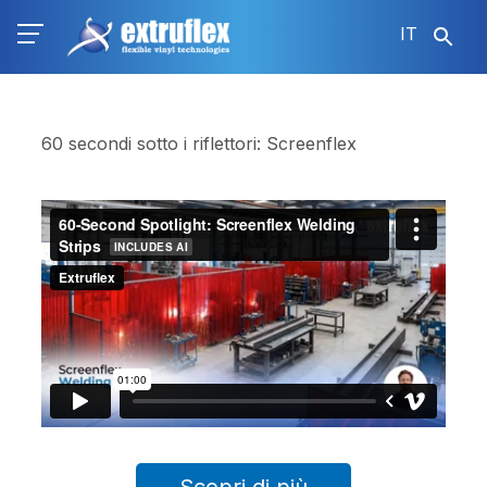
Salta
IT
al
contenuto
principale
60 secondi sotto i riflettori: Screenflex