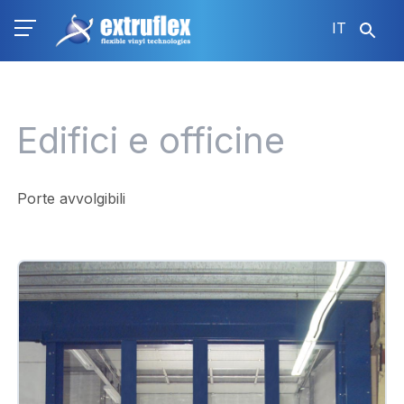
Salta
IT
al
contenuto
principale
Edifici e officine
Porte avvolgibili