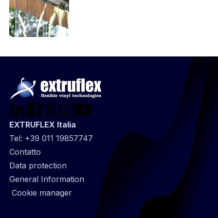
EXTRUFLEX Italia
Tel:
+39 011 19857747
@
Contatto
Footer
Data protection
infos
General Information
Cookie manager