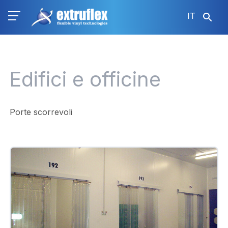
Salta
IT
al
contenuto
principale
Edifici e officine
Porte scorrevoli